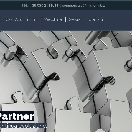
Tel.
|
+ 39.030.2141011
commerciale@manenti.biz
Cast Alluminium
Macchine
Servizi
Contatti
 Partner
ontinua evoluzione.