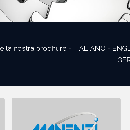
are la nostra brochure - ITALIANO - ENG
GE