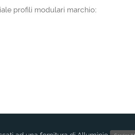
iale profili modulari marchio:
ssati ad una fornitura di Alluminio