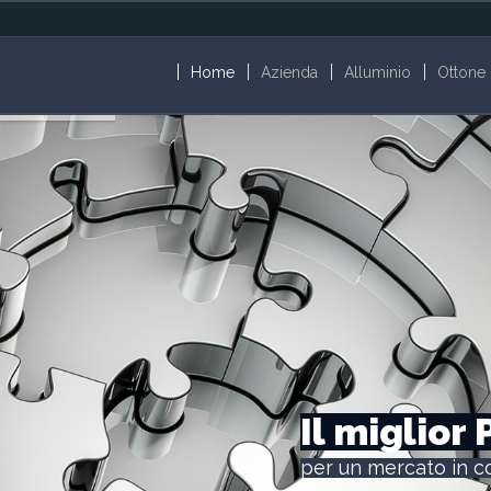
Home
Azienda
Alluminio
Ottone
Il miglior
per un mercato in c