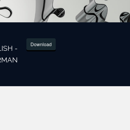
Download
LISH -
RMAN